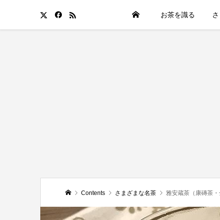
お茶を識る
さ
Contents
さまざまな名茶
雅安蔵茶（康磚茶・