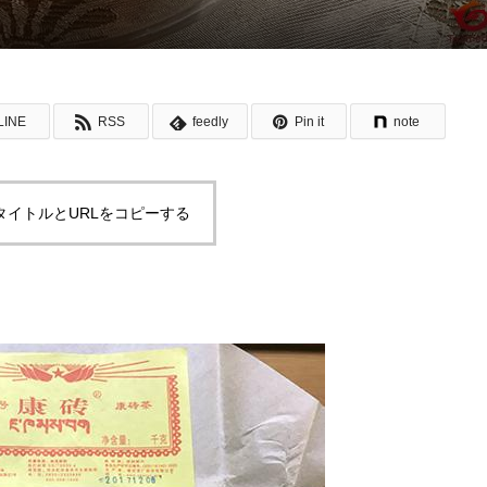
LINE
RSS
feedly
Pin it
note
タイトルとURLをコピーする