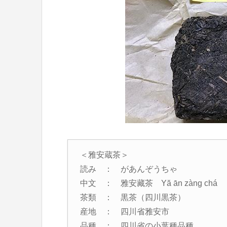
＜雅安蔵茶＞
読み ： があんぞうちゃ
中文 ： 雅安藏茶 Yă ān zàng chá
茶類 ： 黒茶（四川黒茶）
産地 ： 四川省雅安市
品種 ： 四川省の小葉種品種