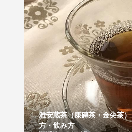
雅安蔵茶（康磚茶・金尖茶）
方・飲み方